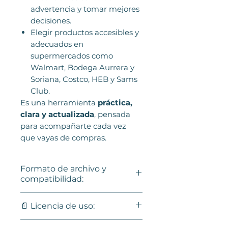
advertencia y tomar mejores
decisiones.
Elegir productos accesibles y
adecuados en
supermercados como
Walmart, Bodega Aurrera y
Soriana, Costco, HEB y Sams
Club.
Es una herramienta
práctica,
clara y actualizada
, pensada
para acompañarte cada vez
que vayas de compras.
Formato de archivo y
compatibilidad:
Formato:
PDF
📄 Licencia de uso:
Compatible con:
📱 Celulares
Este producto es de
uso