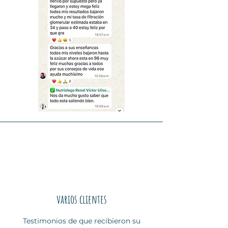
WhatsApp al número 33
sabor sin comprometer tu
2604 0922
con tu
cuidado.
comprobante de pago
, y con
Son una guía práctica para
gusto te ayudaremos a
que tengas mayor claridad en
completar la entrega.
tu día a día 🧑‍🍳✨
Importante:
Sin embargo, es importante
✔ La compra del ebook es
que sepas que
no son una
digital y no reembolsable
.
dieta personalizada ni
✔ Asegúrate de guardar el
sustituyen la valoración de
archivo en un dispositivo
tu nutriólogo renal o médico
seguro una vez descargado.
nefrólogo
.
¡Disfruta de tu manual y ya
Cada paciente renal tiene
nunca más temas ir al
necesidades distintas,
supermercado!
especialmente en temas
como proteína, potasio,
fósforo y sodio, por lo que las
varios clientes
porciones y ajustes deben ser
indicados de manera
Testimonios de que recibieron su