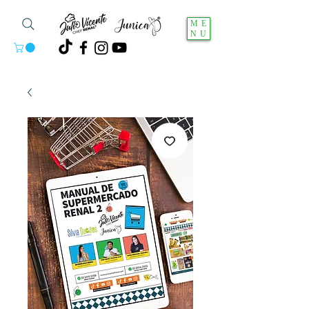
ME
NU