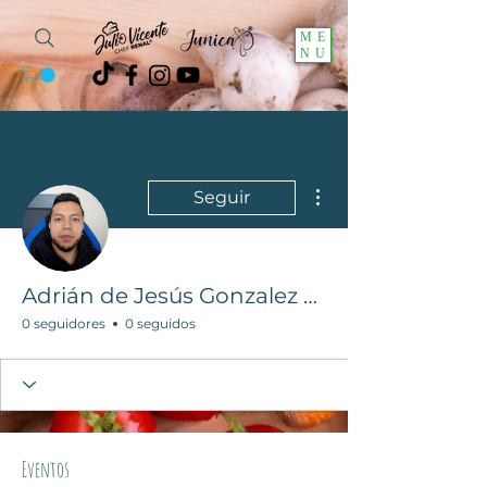
ME
NU
Más acciones
Seguir
Adrián de Jesús Gonzalez Serrano
0 seguidores
0 seguidos
Eventos