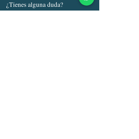
¿Tienes alguna duda?
Nombre
Email
Asunto:
Escribe su mensaje aquí .....
Enviar