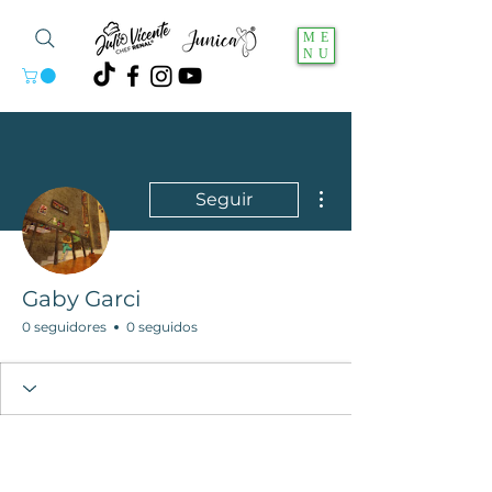
ME
NU
Más acciones
Seguir
Gaby Garci
0 seguidores
0 seguidos