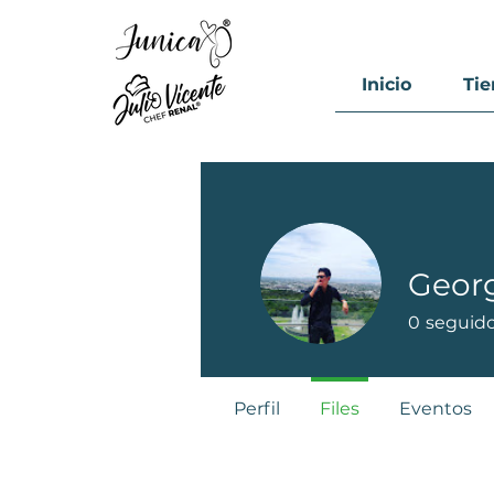
Inicio
Ti
Geor
0
seguid
Perfil
Files
Eventos