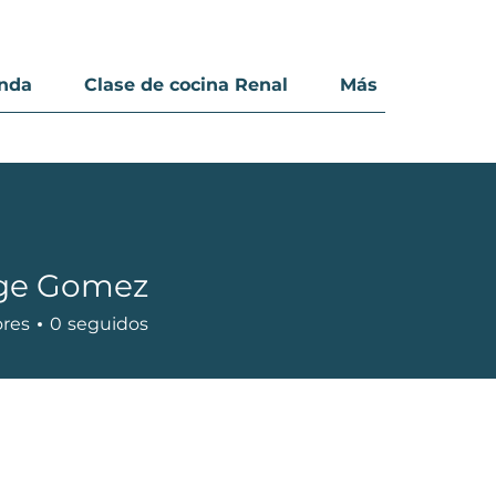
enda
Clase de cocina Renal
Más
ge Gomez
ores
0
seguidos