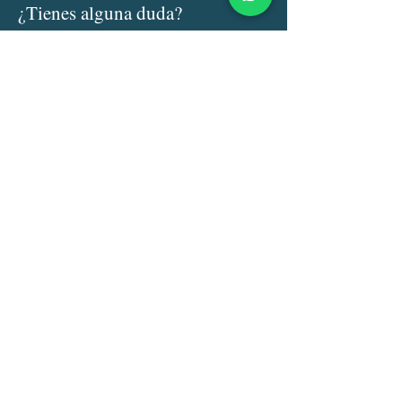
¿Tienes alguna duda?
Nombre
Email
Asunto:
Escribe su mensaje aquí .....
Enviar