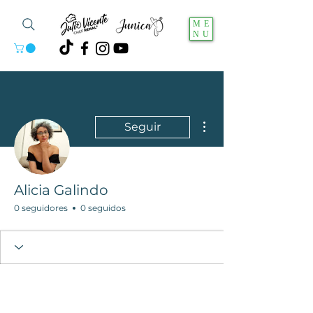
ME
NU
Más acciones
Seguir
Alicia Galindo
0 seguidores
0 seguidos