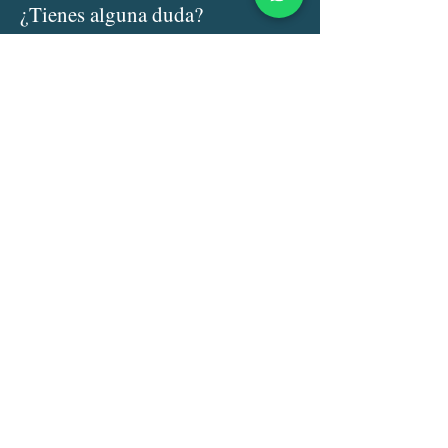
¿Tienes alguna duda?
Nombre
Email
Asunto:
Escribe su mensaje aquí .....
Enviar