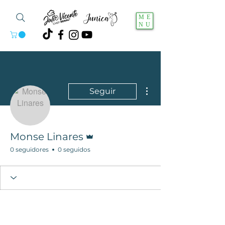
ME
NU
Más acciones
Seguir
Administrador
Monse Linares
0 seguidores
0 seguidos