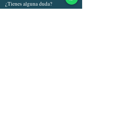
¿Tienes alguna duda?
Nombre
Email
Asunto:
Escribe su mensaje aquí .....
Enviar