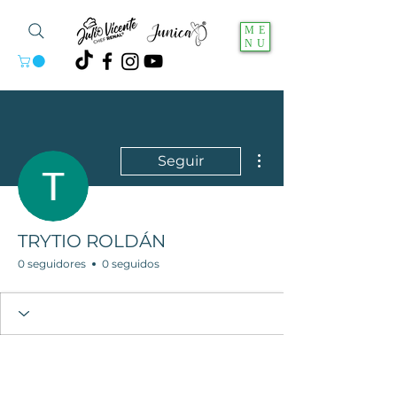
ME
NU
Más acciones
Seguir
TRYTIO ROLDÁN
0 seguidores
0 seguidos