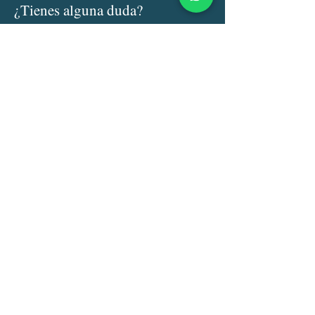
¿Tienes alguna duda?
Nombre
Email
Asunto:
Escribe su mensaje aquí .....
Enviar