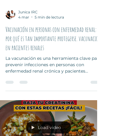
Junica IRC
4 mar
5 min de lectura
Vacunación en personas con enfermedad renal:
por qué es tan importante protegerse. vacunación
en pacientes renales
La vacunación es una herramienta clave para
prevenir infecciones en personas con
enfermedad renal crónica y pacientes
trasplantados. Debido a que el sistema
inmunológico puede estar comprometido, es
importante conocer qué vacunas se
recomiendan, cuáles deben evitarse y en qué
momento aplicarlas. En esta guía explicamos
de forma sencilla el papel de las vacunas en el
cuidado renal y las precauciones especiales
en pacientes trasplantados.