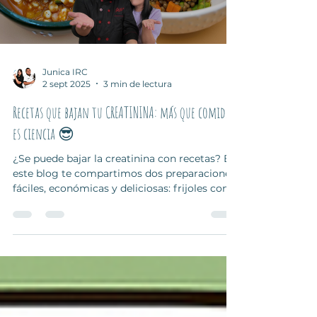
Load video
Junica IRC
2 sept 2025
3 min de lectura
Recetas que bajan tu CREATININA: más que comida,
es ciencia 😎
¿Se puede bajar la creatinina con recetas? En
este blog te compartimos dos preparaciones
fáciles, económicas y deliciosas: frijoles con
champiñones y duraznos con yogur y canela.
Además, te damos tips validados por
expertos para cuidar tus riñones desde la
cocina y el día a día. ¡Ideal para personas con
enfermedad renal, trasplante o en
tratamiento!