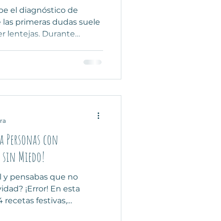
e el diagnóstico de
 las primeras dudas suele
r lentejas. Durante
ó evitarlas por su
ósforo, pero hoy sabemos
 simple. En este artículo
idencia científica, cómo
ueden modificar su
s lentejas también
vegetal y compuestos
ra
a Personas con
 sin Miedo!
l y pensabas que no
vidad? ¡Error! En esta
recetas festivas,
r nutriólogos renales para