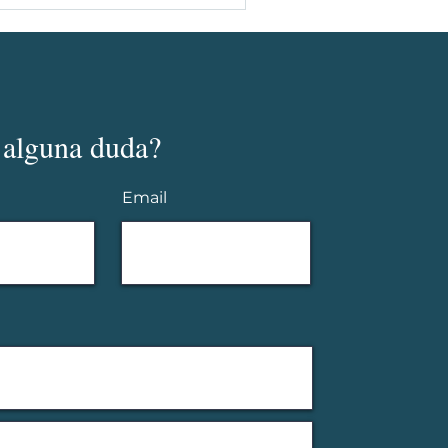
ual imprimible para tus
 alguna duda?
Email
nsaje aquí .....