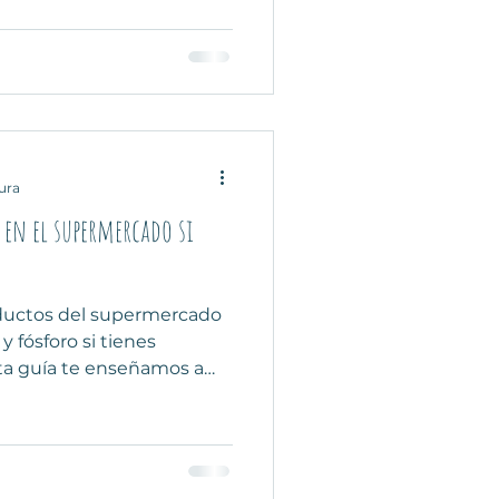
onche bajo en potasio,
crema, lasaña de
avena. Descubre técnicas
sio, tips de cocina renal y
edientes seguros.
ura
en el supermercado si
ductos del supermercado
y fósforo si tienes
ta guía te enseñamos a
rosos, leer etiquetas como
ara tu salud renal. Con
xpertos y un video con la
ueñas, transforma tu forma