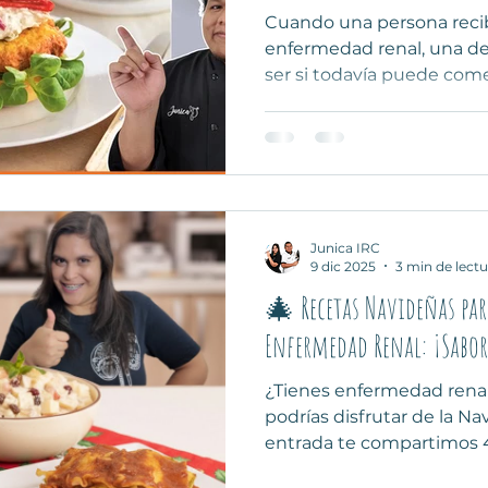
Cuando una persona recib
enfermedad renal, una de
ser si todavía puede come
muchos años se recomend
contenido de potasio y f
que la respuesta no es tan
explicamos qué dice la ev
las técnicas culinarias p
composición y por qué la
Junica IRC
aportan fibra, proteína 
9 dic 2025
3 min de lectu
beneficiosos par
🎄 Recetas Navideñas par
Enfermedad Renal: ¡Sabor
¿Tienes enfermedad rena
podrías disfrutar de la Na
entrada te compartimos 4 
deliciosas y adaptadas po