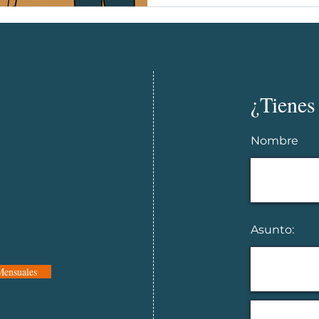
de comprar. ¡Incluye man
próximas compras! 🛒
¿Tienes
Nombre
Asunto:
Mensuales
Escribe su me