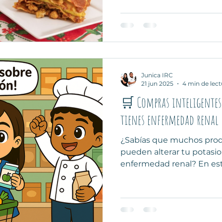
que celebres sin miedo: p
ensalada de manzana sin 
garbanzos y buñuelos de 
para reducir fósforo y pota
consejos para elegir ingr
Junica IRC
21 jun 2025
4 min de lect
🛒 Compras inteligentes 
tienes enfermedad renal
¿Sabías que muchos pro
pueden alterar tu potasio 
enfermedad renal? En es
identificar aditivos pelig
un pro y elegir lo mejor p
ejemplos reales, tips de e
nutrióloga renal Silvia D